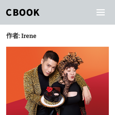
Skip
to
CBOOK
MENU
content
CBOOK-
「Your
和
Colorful
作者:
Irene
World.」
你
CBOOK
是
一
一
本
起
最
貼
活
近
你/
出
妳
生
自
活
的
己
雜
誌。