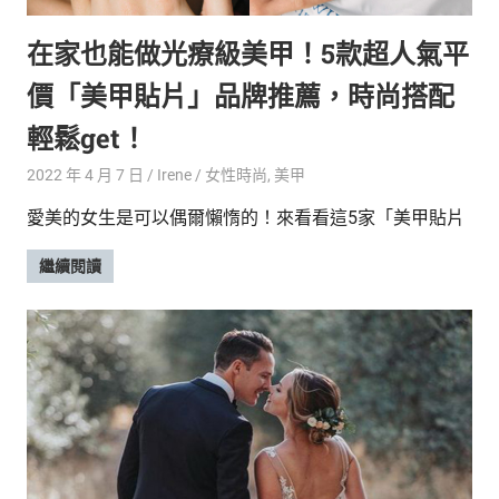
在家也能做光療級美甲！5款超人氣平
價「美甲貼片」品牌推薦，時尚搭配
輕鬆get！
2022 年 4 月 7 日
Irene
女性時尚
,
美甲
愛美的女生是可以偶爾懶惰的！來看看這5家「美甲貼片
繼續閱讀