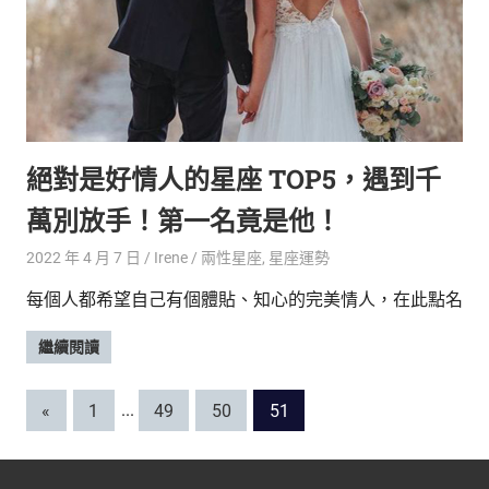
絕對是好情人的星座 TOP5，遇到千
萬別放手！第一名竟是他！
2022 年 4 月 7 日
Irene
兩性星座
,
星座運勢
每個人都希望自己有個體貼、知心的完美情人，在此點名
繼續閱讀
文
Previous
«
1
...
49
50
51
Posts
章