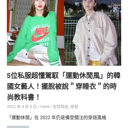
生
活
態
度。
5位私服超懂駕馭「運動休閒風」的韓
國女藝人！擺脫被說＂穿睡衣＂的時
尚教科書！
2022 年 4 月 8 日
Irene
女性時尚
,
穿搭
「運動休閒」在 2022 年仍是備受關注的穿搭風格