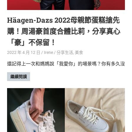
的
最
精
生
Häagen-Dazs 2022母親節蛋糕搶先
采
豐
活
購！周湯豪首度合體比莉，分享真心
富
的
態
「豪」不保留！
時
尚
度
2022 年 4 月 12 日
Irene
分享生活
,
美食
潮
還記得上一次和媽媽說「我愛你」的場景嗎？你有多久沒
流、
生
繼續閱讀
活
旅
遊、
兩
性
星
座、
獵
奇