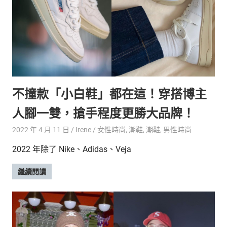
新
鮮
內
容，
讓
獨
一
無
不撞款「小白鞋」都在這！穿搭博主
二
的
人腳一雙，搶手程度更勝大品牌！
你
和
2022 年 4 月 11 日
Irene
女性時尚
,
潮鞋
,
潮鞋
,
男性時尚
CBOOK
2022 年除了 Nike、Adidas、Veja
一
起
繼續閱讀
找
到
專
屬
的