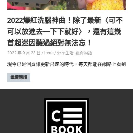
的
最
精
生
2022爆紅洗腦神曲！除了最新〈可不
采
豐
活
可以放進去一下下就好〉，還有這幾
富
的
態
首超迷因聽過絕對無法忘！
時
尚
度
2022 年 9 月 23 日
Irene
分享生活
,
獵奇物語
潮
現今已是個資訊更新飛速的時代，每天都能在網路上看到
流、
生
繼續閱讀
活
旅
遊、
兩
性
星
座、
獵
奇