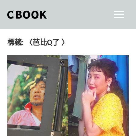
Skip
to
CBOOK
MENU
content
CBOOK-
「Your
和
Colorful
標籤:
〈芭比Q了 〉
World.」
你
CBOOK
是
一
一
本
起
最
貼
活
近
你/
出
妳
生
自
活
的
己
雜
誌。