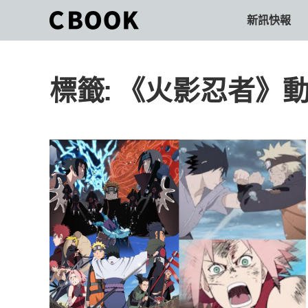
Skip
新訊快報
CBOOK
to
CBOOK-
content
「Your
和
Colorful
標籤:
《火影忍者》動畫
World.」
你
CBOOK
是
一
一
本
起
最
貼
活
近
你/
出
妳
生
自
活
的
己
雜
誌。
的
最