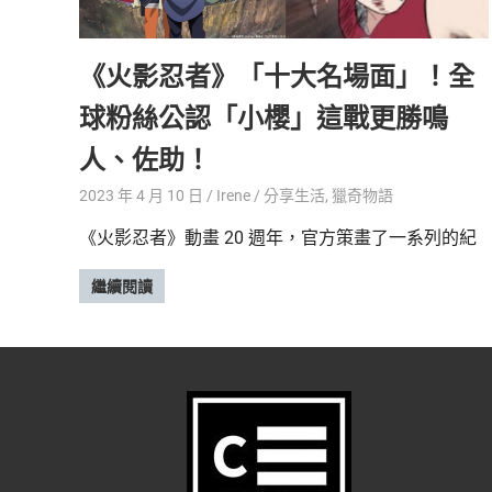
精
生
采
《火影忍者》「十大名場面」！全
豐
活
富
球粉絲公認「小櫻」這戰更勝鳴
的
態
時
人、佐助！
尚
度
潮
2023 年 4 月 10 日
Irene
分享生活
,
獵奇物語
流、
《火影忍者》動畫 20 週年，官方策畫了一系列的紀
生
活
繼續閱讀
旅
遊、
兩
性
星
座、
獵
奇
新