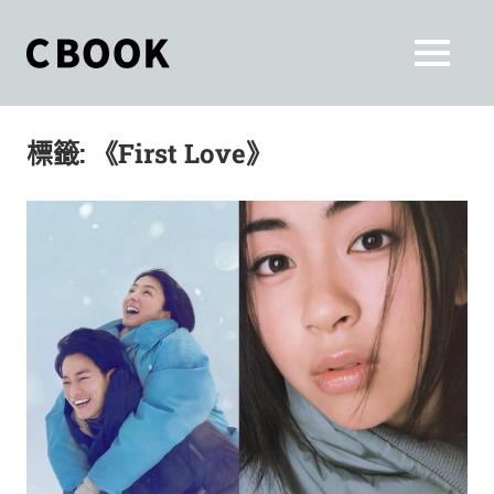
Skip
to
CBOOK
MENU
content
CBOOK-
「Your
和
Colorful
標籤:
《First Love》
World.」
你
CBOOK
是
一
一
本
起
最
貼
活
近
你/
出
妳
生
自
活
的
己
雜
誌。