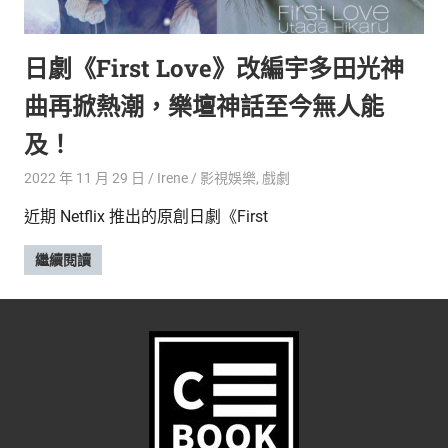
的
最
精
生
日劇《First Love》改編宇多田光神
采
豐
活
曲再掀熱潮，樂壇神話至今無人能
富
的
態
及！
時
尚
度
2022 年 11 月 29 日
Irene
影視娛樂
,
戲劇
潮
近期 Netflix 推出的原創日劇《First
流、
生
繼續閱讀
活
旅
遊、
兩
性
星
座、
獵
奇