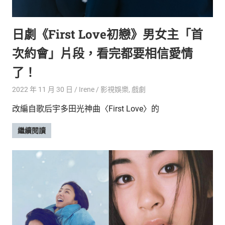
的
最
精
生
日劇《First Love初戀》男女主「首
采
豐
活
次約會」片段，看完都要相信愛情
富
的
態
了！
時
尚
度
2022 年 11 月 30 日
Irene
影視娛樂
,
戲劇
潮
改編自歌后宇多田光神曲〈First Love〉的
流、
生
繼續閱讀
活
旅
遊、
兩
性
星
座、
獵
奇