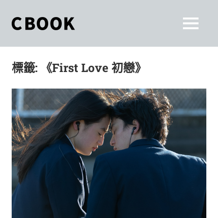
Skip
to
CBOOK
MENU
content
CBOOK-
「Your
和
Colorful
標籤:
《First Love 初戀》
World.」
你
CBOOK
是
一
一
本
起
最
貼
活
近
你/
出
妳
生
自
活
的
己
雜
誌。