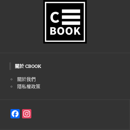
生
活
態
度。
關於 CBOOK
關於我們
隱私權政策
F
In
a
st