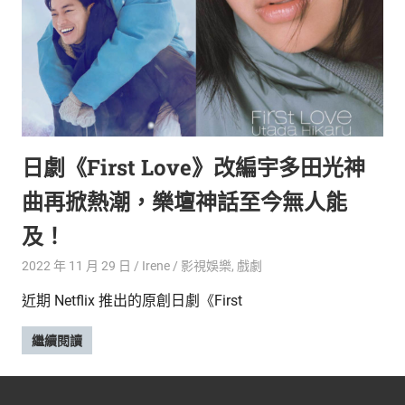
新
鮮
內
容，
讓
獨
一
無
日劇《First Love》改編宇多田光神
二
的
曲再掀熱潮，樂壇神話至今無人能
你
和
及！
CBOOK
2022 年 11 月 29 日
Irene
影視娛樂
,
戲劇
一
起
近期 Netflix 推出的原創日劇《First
找
到
繼續閱讀
專
屬
的