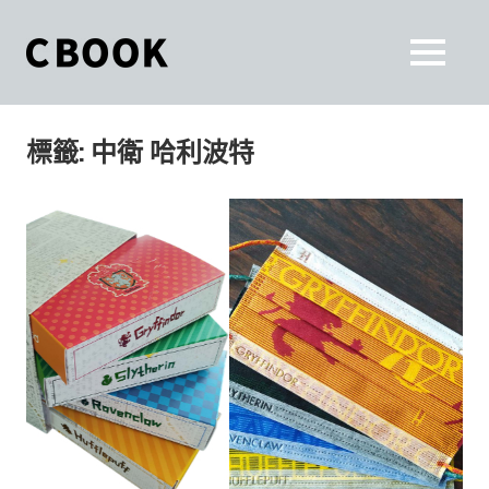
Skip
to
CBOOK
MENU
content
CBOOK-
「Your
和
Colorful
標籤:
中衛 哈利波特
World.」
你
CBOOK
是
一
一
本
起
最
貼
活
近
你/
出
妳
生
自
活
的
己
雜
誌。