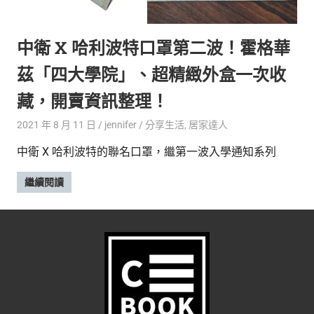
的
最
精
生
中衛 X 哈利波特口罩第二波！霍格華
采
豐
活
茲「四大學院」、超精緻外盒一次收
富
的
態
藏，開賣資訊整理！
時
尚
度
2021 年 8 月 11 日
jennifer
分享生活
,
居家達人
潮
中衛 X 哈利波特的聯名口罩，繼第一波入學通知系列
流、
生
繼續閱讀
活
旅
遊、
兩
性
星
座、
獵
奇