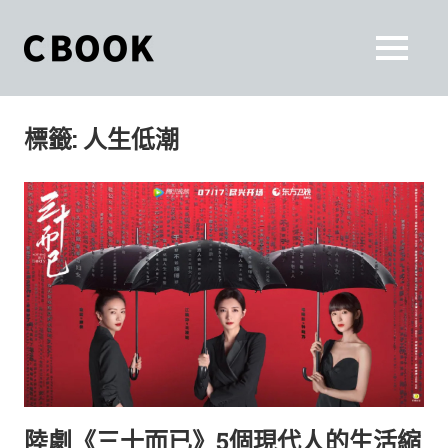
Skip
to
CBOOK
MENU
content
CBOOK-
「Your
和
Colorful
標籤:
人生低潮
World.」
你
CBOOK
是
一
一
本
起
最
貼
活
近
你/
出
妳
生
自
活
的
己
雜
陸劇《三十而已》5個現代人的生活縮
誌。