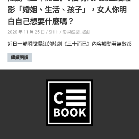
的
最
影「婚姻、生活、孩子」，女人你明
精
生
白自己想要什麼嗎？
采
豐
活
2020 年 11 月 25 日
SHIH
影視娛樂
,
戲劇
富
的
態
近日一部瞬間爆紅的陸劇《三十而已》內容觸動著無數都
時
尚
度
繼續閱讀
潮
流、
生
活
旅
遊、
兩
性
星
座、
獵
奇