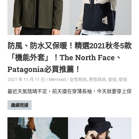
新
鮮
內
容，
讓
獨
防風、防水又保暖！精選2021秋冬5款
一
無
「機能外套」！The North Face、
二
的
Patagonia必買推薦！
你
和
2021 年 11 月 11 日
Mermaid
女性時尚
,
男性時尚
,
穿搭
,
穿搭
CBOOK
最近天氣陰晴不定，前天還在穿薄長袖，今天就要穿上保
一
起
繼續閱讀
找
到
專
屬
的