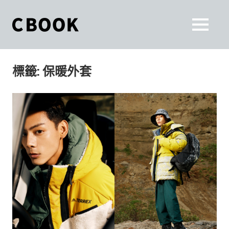
Skip
to
CBOOK
MENU
content
CBOOK-
「Your
和
Colorful
標籤:
保暖外套
World.」
你
CBOOK
是
一
一
本
起
最
貼
活
近
你/
出
妳
生
自
活
的
己
雜
誌。