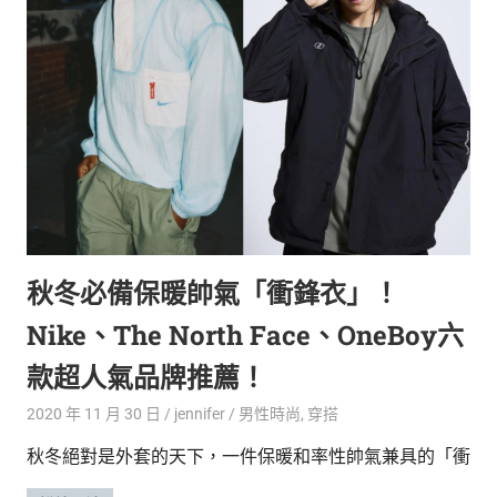
生
活
態
度。
秋冬必備保暖帥氣「衝鋒衣」！
Nike、The North Face、OneBoy六
款超人氣品牌推薦！
2020 年 11 月 30 日
jennifer
男性時尚
,
穿搭
秋冬絕對是外套的天下，一件保暖和率性帥氣兼具的「衝