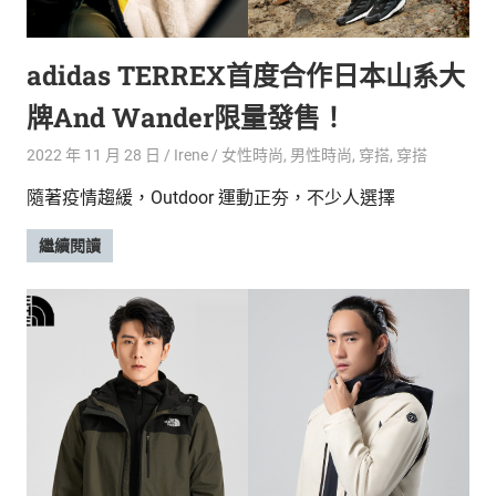
的
最
精
生
adidas TERREX首度合作日本山系大
采
豐
活
牌And Wander限量發售！
富
的
態
2022 年 11 月 28 日
Irene
女性時尚
,
男性時尚
,
穿搭
,
穿搭
時
尚
度
隨著疫情趨緩，Outdoor 運動正夯，不少人選擇
潮
流、
繼續閱讀
生
活
旅
遊、
兩
性
星
座、
獵
奇