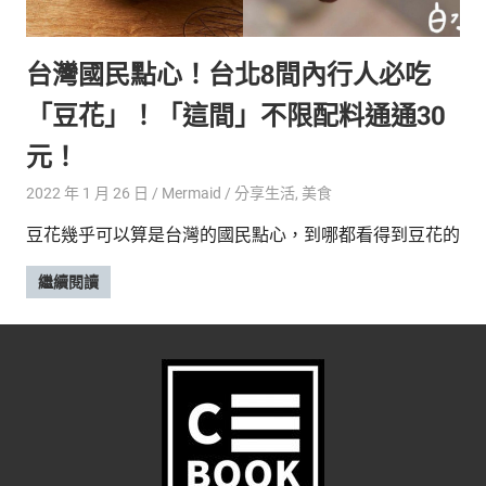
的
最
精
生
台灣國民點心！台北8間內行人必吃
采
豐
活
「豆花」！「這間」不限配料通通30
富
的
態
元！
時
尚
度
2022 年 1 月 26 日
Mermaid
分享生活
,
美食
潮
豆花幾乎可以算是台灣的國民點心，到哪都看得到豆花的
流、
生
繼續閱讀
活
旅
遊、
兩
性
星
座、
獵
奇