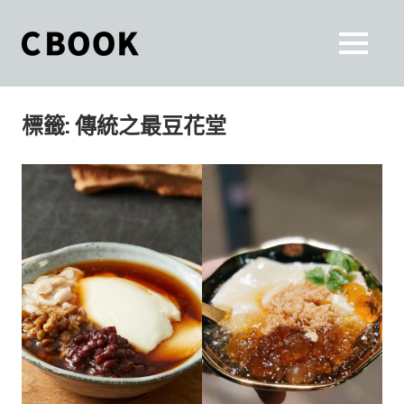
Skip
to
CBOOK
MENU
content
CBOOK-
「Your
和
Colorful
標籤:
傳統之最豆花堂
World.」
你
CBOOK
是
一
一
本
起
最
貼
活
近
你/
出
妳
生
自
活
的
己
雜
誌。