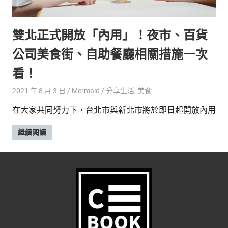
的
最
精
生
雙北正式開放「內用」！夜市、百貨
采
豐
活
公司美食街、自助餐廳相關措施一次
富
的
態
看！
時
尚
度
2021 年 8 月 3 日
Mermaid
分享生活
,
美食
潮
在大家共同努力下，台北市與新北市將於即日起開放內用
流、
生
繼續閱讀
活
旅
遊、
兩
性
星
座、
獵
奇