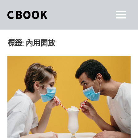
Skip
to
CBOOK
MENU
content
CBOOK-
「Your
和
Colorful
標籤:
內用開放
World.」
你
CBOOK
是
一
一
本
起
最
貼
活
近
你/
出
妳
生
自
活
的
己
雜
誌。