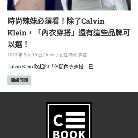
的
最
精
生
時尚辣妹必須看！除了Calvin
采
豐
活
Klein，「內衣穿搭」還有這些品牌可
富
的
態
以選！
時
尚
度
2023 年 5 月 10 日
Irene
女性時尚
,
穿搭
潮
Calvin Klein 吹起的「休閒內衣穿搭」已
流、
生
繼續閱讀
活
旅
遊、
兩
性
星
座、
獵
奇