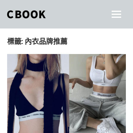
Skip
to
CBOOK
MENU
content
CBOOK-
「Your
和
Colorful
標籤:
內衣品牌推薦
World.」
你
CBOOK
是
一
一
本
起
最
貼
活
近
你/
出
妳
生
自
活
的
己
雜
誌。