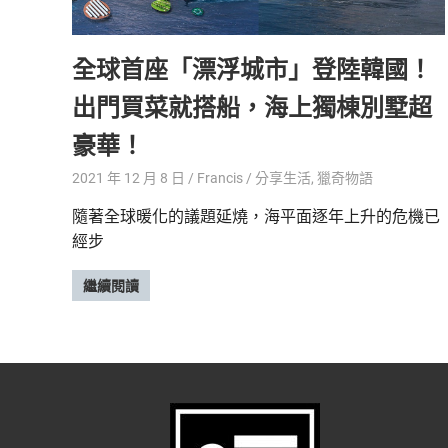
精
生
采
全球首座「漂浮城市」登陸韓國！
豐
活
富
出門買菜就搭船，海上獨棟別墅超
的
態
時
豪華！
尚
度
潮
2021 年 12 月 8 日
Francis
分享生活
,
獵奇物語
流、
隨著全球暖化的議題延燒，海平面逐年上升的危機已
生
經步
活
旅
遊、
繼續閱讀
兩
性
星
座、
獵
奇
新