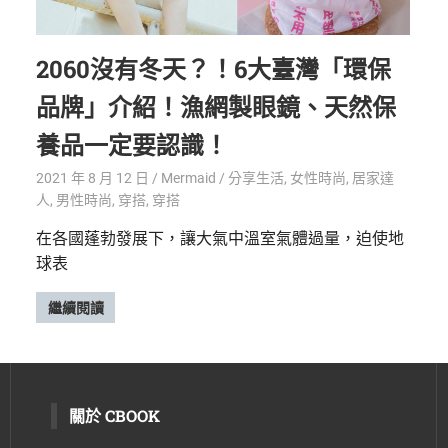
2060沒有冬天？！6大臺灣「環保
品牌」介紹！漁網製眼鏡、天然保
養品一定要認識！
2021 年 8 月 12 日
Mermaid
分享生活
,
女性時尚
,
居家達
人
,
男性時尚
,
穿搭
,
穿搭
在各國蓬勃發展下，讓大氣中溫室氣體過量，迫使地
球表
繼續閱讀
關於 CBOOK