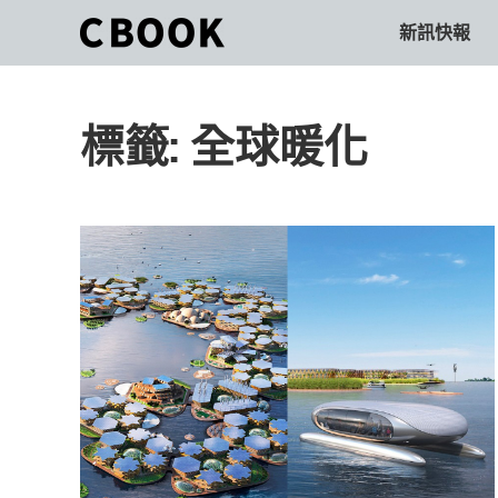
Skip
新訊快報
CBOOK
to
CBOOK-
content
「Your
和
Colorful
標籤:
全球暖化
World.」
你
CBOOK
是
一
一
本
起
最
貼
活
近
你/
出
妳
生
自
活
的
己
雜
誌。
的
最