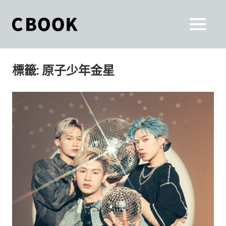
Skip
to
CBOOK
MENU
content
CBOOK-
「Your
和
Colorful
標籤:
原子少年金星
World.」
你
CBOOK
是
一
一
本
起
最
貼
活
近
你/
出
妳
生
自
活
的
己
雜
誌。