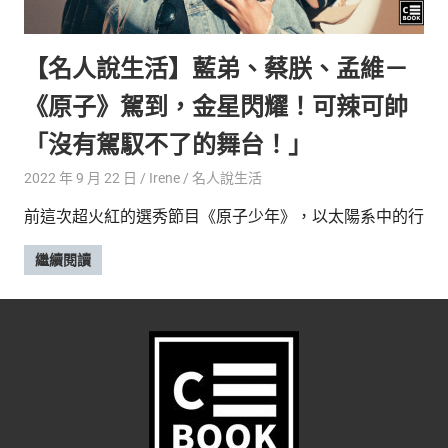
的
最
精
生
【名人說生活】藍弟、蔡朕、孟維－
采
豐
活
《原子》駕到，金星閃耀！可辣可帥
富
的
態
「沒有駕馭不了的舞台！」
時
尚
度
2022 年 9 月 22 日
Irene
名人說生活
潮
前這次超火紅的選秀節目《原子少年》，以太陽系中的行
流、
生
繼續閱讀
活
旅
遊、
兩
性
星
座、
獵
奇