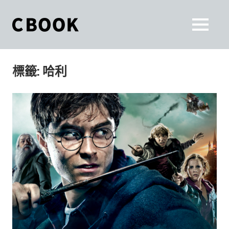
Skip
to
CBOOK
MENU
content
CBOOK-
「Your
和
Colorful
標籤:
哈利
World.」
你
CBOOK
是
一
一
本
起
最
貼
活
近
你/
出
妳
生
自
活
的
己
雜
誌。