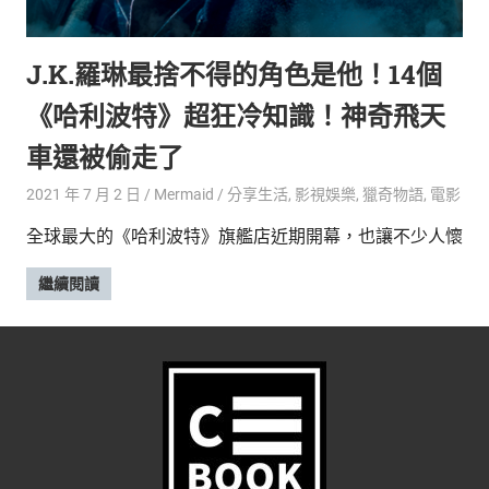
的
最
精
生
J.K.羅琳最捨不得的角色是他！14個
采
豐
活
《哈利波特》超狂冷知識！神奇飛天
富
的
態
車還被偷走了
時
尚
度
2021 年 7 月 2 日
Mermaid
分享生活
,
影視娛樂
,
獵奇物語
,
電影
潮
全球最大的《哈利波特》旗艦店近期開幕，也讓不少人懷
流、
生
繼續閱讀
活
旅
遊、
兩
性
星
座、
獵
奇