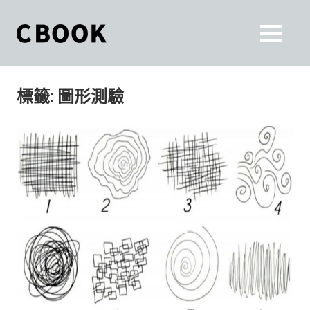
Skip
to
CBOOK
MENU
content
CBOOK-
「Your
和
Colorful
標籤:
圖形測驗
World.」
你
CBOOK
是
一
一
本
起
最
貼
活
近
你/
出
妳
生
自
活
的
己
雜
誌。