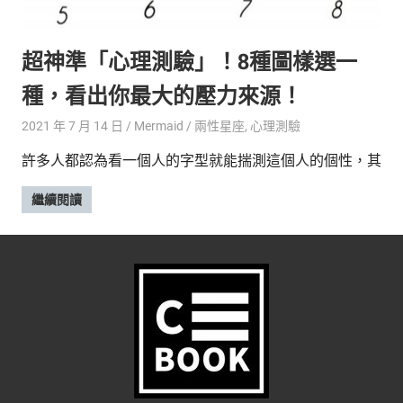
的
最
精
生
超神準「心理測驗」！8種圖樣選一
采
豐
活
種，看出你最大的壓力來源！
富
的
態
2021 年 7 月 14 日
Mermaid
兩性星座
,
心理測驗
時
尚
度
許多人都認為看一個人的字型就能揣測這個人的個性，其
潮
流、
繼續閱讀
生
活
旅
遊、
兩
性
星
座、
獵
奇