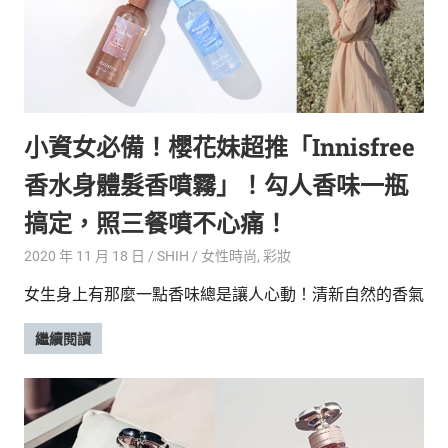
新
鮮
內
容，
讓
獨
小資女必備！櫻花妹超推「Innisfree
一
無
香水身體髮香噴霧」！勾人香味一瓶
二
的
搞定，照三餐噴不心痛！
你
和
2020 年 11 月 18 日
SHIH
女性時尚
,
彩妝
CBOOK
女生身上有那麼一點香味總是讓人心動！清新自然的香氣
一
起
繼續閱讀
找
到
專
屬
的