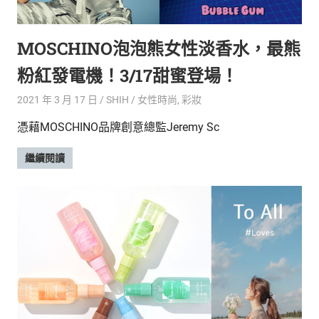
的
最
精
生
MOSCHINO泡泡熊女性淡香水，最熊
采
豐
活
粉紅發電機！3/17甜蜜登場！
富
的
態
2021 年 3 月 17 日
SHIH
女性時尚
,
彩妝
時
尚
度
憑藉MOSCHINO品牌創意總監Jeremy Sc
潮
流、
繼續閱讀
生
活
旅
遊、
兩
性
星
座、
獵
奇