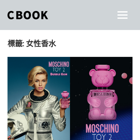
Skip
to
CBOOK
MENU
content
CBOOK-
「Your
和
Colorful
標籤:
女性香水
World.」
你
CBOOK
是
一
一
本
起
最
貼
活
近
你/
出
妳
生
自
活
的
己
雜
誌。