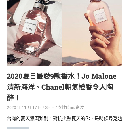
生
活
態
度。
2020夏日最愛9款香水！Jo Malone
清新海洋、Chanel朝氣橙香令人陶
醉！
2020 年 11 月 17 日
SHIH
女性時尚
,
彩妝
台灣的夏天濕悶難耐，對抗炎熱夏天的你，是時候尋覓適