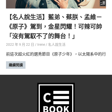
的
最
精
生
【名人說生活】藍弟、蔡朕、孟維－
采
豐
活
《原子》駕到，金星閃耀！可辣可帥
富
的
態
「沒有駕馭不了的舞台！」
時
尚
度
2022 年 9 月 22 日
Irene
名人說生活
潮
前這次超火紅的選秀節目《原子少年》，以太陽系中的行
流、
生
繼續閱讀
活
旅
遊、
兩
性
星
座、
獵
奇