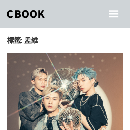
Skip
to
CBOOK
MENU
content
CBOOK-
「Your
和
Colorful
標籤:
孟維
World.」
你
CBOOK
是
一
一
本
起
最
貼
活
近
你/
出
妳
生
自
活
的
己
雜
誌。