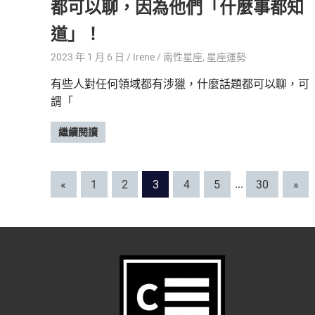
都可以聊，因為他們「什麼事都知
道」！
2023 年 1 月 6 日
Irene
兩性星座
,
星座運勢
有些人對任何領域都有涉獵，什麼話題都可以聊，可
謂「
繼續閱讀
文
Previous
Next
«
1
2
3
4
5
...
30
»
Posts
Post
章
分
頁