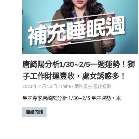
鮮
內
容，
讓
獨
一
無
二
的
唐綺陽分析1/30~2/5一週運勢！獅
你
和
子工作財運豐收，處女誘惑多！
CBOOK
一
2023 年 1 月 30 日
Irene
兩性星座
,
星座運勢
起
星座專家唐綺陽分析 1/30~2/5 星座運勢，本
找
到
繼續閱讀
專
屬
的
生