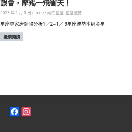
誤會，摩羯一飛衝天！
2023 年 1 月 3 日
Irene
兩性星座
,
星座運勢
星座專家唐綺陽分析1／2~1／ 8星座運勢本周金星
繼續閱讀
F
In
a
st
c
a