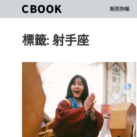
Skip
新訊快報
CBOOK
to
CBOOK-
content
「Your
和
Colorful
標籤:
射手座
World.」
你
CBOOK
是
一
一
本
起
最
貼
活
近
你/
出
妳
生
自
活
的
己
雜
誌。
的
最