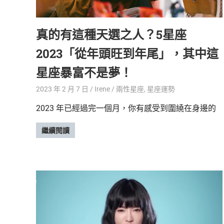
精
生
采
真的有這種天選之人？5星座
豐
活
富
2023「從年頭旺到年尾」，其中這
的
態
時
星座暴富不是夢！
尚
度
潮
2023 年 2 月 7 日
Irene
兩性星座
,
星座運勢
流、
2023 年已經過完一個月，你有感受到圍繞在身邊的
生
活
繼續閱讀
旅
遊、
兩
性
星
座、
獵
奇
新