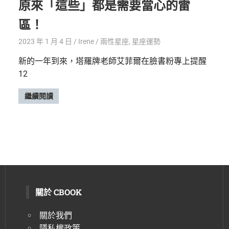
原來「這些」都是需要當心的雷
區！
2023 年 1 月 4 日
Irene
兩性星座
,
星座運勢
新的一年到來，塔羅牌老師艾菲爾在臉書粉專上提醒
12
繼續閱讀
s
關於 CBOOK
關於我們
隱私權政策