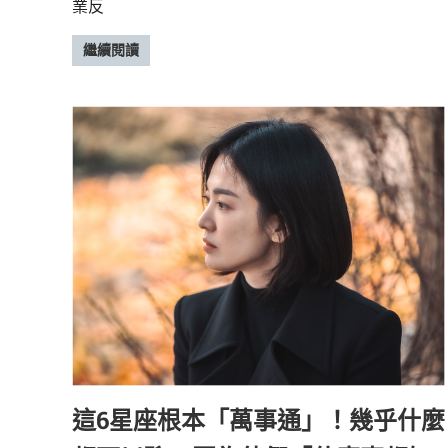
業反
繼續閱讀
這6星座根本「萬事通」！幾乎什麼