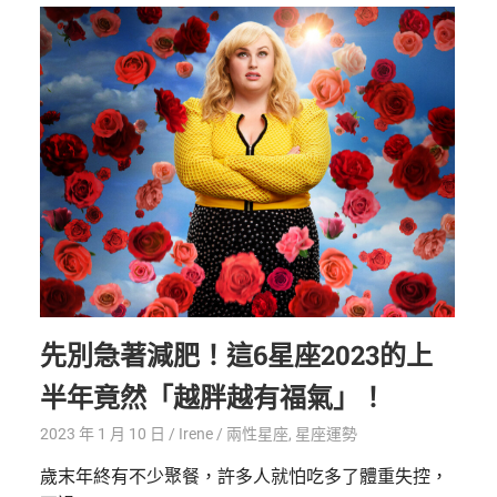
先別急著減肥！這6星座2023的上
半年竟然「越胖越有福氣」！
2023 年 1 月 10 日
Irene
兩性星座
,
星座運勢
歲末年終有不少聚餐，許多人就怕吃多了體重失控，