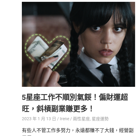
活
態
度。
5星座工作不順別氣餒！偏財運超
旺，斜槓副業賺更多！
2023 年 1 月 13 日
Irene
兩性星座
,
星座運勢
有些人不管工作多努力，永遠都賺不了大錢，經營副