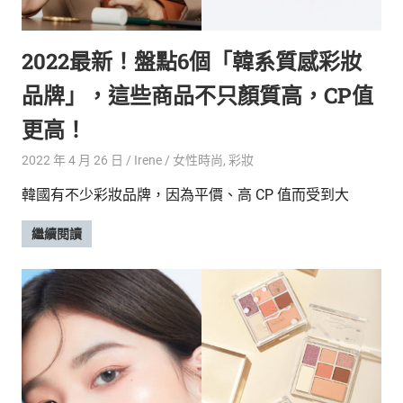
的
最
精
生
2022最新！盤點6個「韓系質感彩妝
采
豐
活
品牌」，這些商品不只顏質高，CP值
富
的
態
更高！
時
尚
度
2022 年 4 月 26 日
Irene
女性時尚
,
彩妝
潮
韓國有不少彩妝品牌，因為平價、高 CP 值而受到大
流、
生
繼續閱讀
活
旅
遊、
兩
性
星
座、
獵
奇