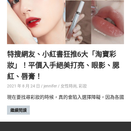
新
鮮
內
容，
讓
獨
一
無
特搜網友、小紅書狂推6大「淘寶彩
二
的
妝」！平價入手絕美打亮、眼影、腮
你
和
紅、唇膏！
CBOOK
2021 年 8 月 24 日
jennifer
女性時尚
,
彩妝
一
起
現在要找尋彩妝的時候，真的會陷入選擇障礙，因為各國
找
到
繼續閱讀
專
屬
的