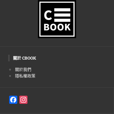
生
活
態
度。
關於 CBOOK
關於我們
隱私權政策
F
In
a
st