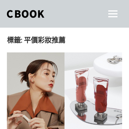
Skip
to
CBOOK
MENU
content
CBOOK-
「Your
和
Colorful
標籤:
平價彩妝推薦
World.」
你
CBOOK
是
一
一
本
起
最
貼
活
近
你/
出
妳
生
自
活
的
己
雜
誌。