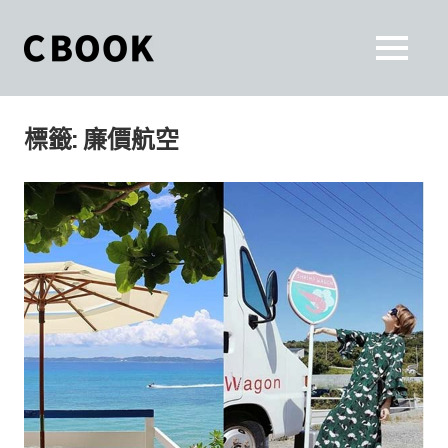
Skip
to
CBOOK
MENU
content
CBOOK-
「Your
和
Colorful
標籤:
廉價航空
World.」
你
CBOOK
是
一
一
本
起
最
貼
活
近
你/
出
妳
生
自
活
的
己
雜
誌。