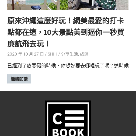
的
最
精
生
原來沖繩這麼好玩！網美最愛的打卡
采
豐
活
點都在這，10大景點美到逼你一秒買
富
的
態
廉航飛去玩！
時
尚
度
2020 年 10 月 27 日
SHIH
分享生活
,
旅遊
潮
已經到了放寒假的時候，你想好要去哪裡玩了嗎？這時候
流、
生
繼續閱讀
活
旅
遊、
兩
性
星
座、
獵
奇