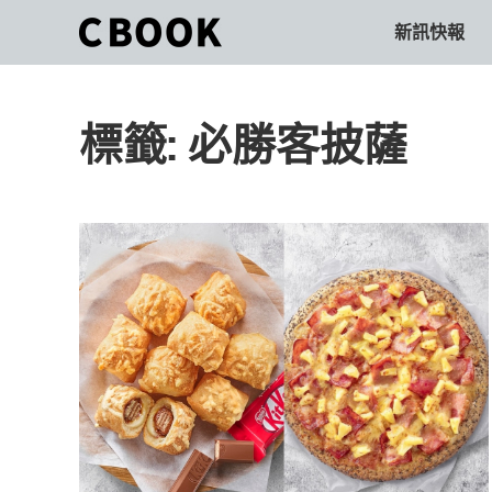
Skip
新訊快報
CBOOK
to
CBOOK-
content
「Your
和
Colorful
標籤:
必勝客披薩
World.」
你
CBOOK
是
一
一
本
起
最
貼
活
近
你/
出
妳
生
自
活
的
己
雜
誌。
的
最