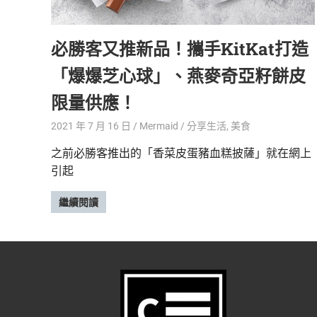
精
生
采
必勝客又推新品！攜手KitKat打造
豐
活
富
「爆爆芝心球」、燕麥奇亞籽餅皮
的
態
時
限量供應！
尚
度
潮
2021 年 7 月 16 日
Mermaid
分享生活
,
美食
流、
之前必勝客推出的「香菜皮蛋豬血糕披薩」就在網上
生
引起
活
旅
遊、
繼續閱讀
兩
性
星
座、
獵
奇
新