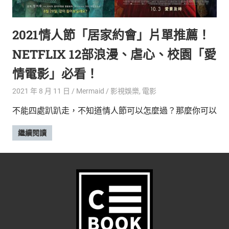
的
最
精
生
2021情人節「居家約會」片單推薦！
采
豐
活
NETFLIX 12部浪漫、虐心、校園「愛
富
的
態
情電影」必看！
時
尚
度
2021 年 8 月 11 日
Mermaid
影視娛樂
,
電影
潮
不能四處趴趴走，不知道情人節可以怎麼過？那麼你可以
流、
生
繼續閱讀
活
旅
遊、
兩
性
星
座、
獵
奇