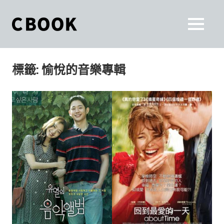
Skip
to
CBOOK
MENU
content
CBOOK-
「Your
和
Colorful
標籤:
愉悅的音樂專輯
World.」
你
CBOOK
是
一
一
本
起
最
貼
活
近
你/
出
妳
生
自
活
的
己
雜
誌。