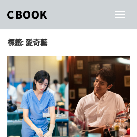
Skip
to
CBOOK
MENU
content
CBOOK-
「Your
和
Colorful
標籤:
愛奇藝
World.」
你
CBOOK
是
一
一
本
起
最
貼
活
近
你/
出
妳
生
自
活
的
己
雜
誌。