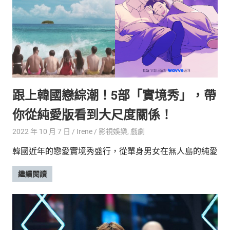
新
鮮
內
容，
讓
獨
一
無
跟上韓國戀綜潮！5部「實境秀」，帶
二
的
你從純愛版看到大尺度關係！
你
和
2022 年 10 月 7 日
Irene
影視娛樂
,
戲劇
CBOOK
韓國近年的戀愛實境秀盛行，從單身男女在無人島的純愛
一
起
繼續閱讀
找
到
專
屬
的