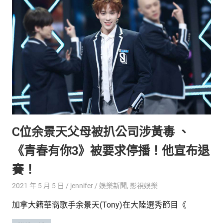
生
活
態
度。
C位余景天父母被扒公司涉黃毒 、
《青春有你3》被要求停播！他宣布退
賽！
2021 年 5 月 5 日
jennifer
娛樂新聞
,
影視娛樂
加拿大籍華裔歌手余景天(Tony)在大陸選秀節目《