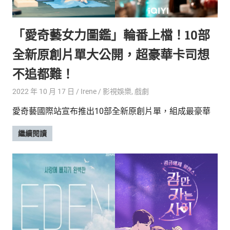
的
最
精
生
「愛奇藝女力圖鑑」輪番上檔！10部
采
豐
活
全新原創片單大公開，超豪華卡司想
富
的
態
不追都難！
時
尚
度
2022 年 10 月 17 日
Irene
影視娛樂
,
戲劇
潮
愛奇藝國際站宣布推出10部全新原創片單，組成最豪華
流、
生
繼續閱讀
活
旅
遊、
兩
性
星
座、
獵
奇