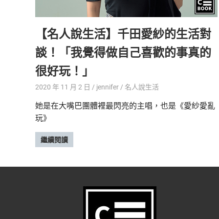
精
生
采
【名人說生活】千田愛紗的生活對
豐
活
富
談！「我覺得做自己喜歡的事真的
的
態
時
很好玩！」
尚
度
潮
2020 年 11 月 2 日
jennifer
名人說生活
流、
她是在大嘴巴團體裡最閃亮的主唱，也是《愛紗愛亂
生
玩》
活
旅
遊、
繼續閱讀
兩
性
星
座、
獵
奇
新