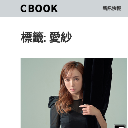
Skip
新訊快報
CBOOK
to
CBOOK-
content
「Your
和
Colorful
標籤:
愛紗
World.」
你
CBOOK
是
一
一
本
起
最
貼
活
近
你/
出
妳
生
自
活
的
己
雜
誌。
的
最