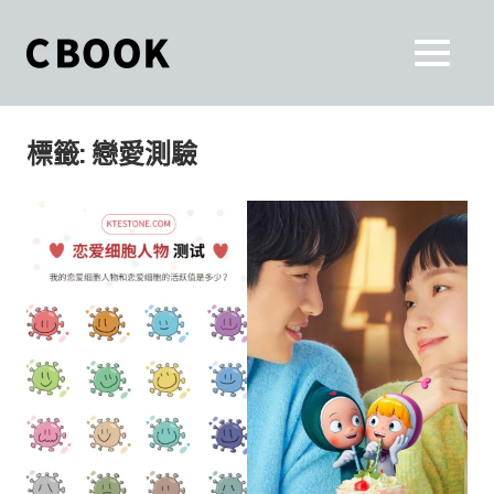
Skip
to
CBOOK
MENU
content
CBOOK-
「Your
和
Colorful
標籤:
戀愛測驗
World.」
你
CBOOK
是
一
一
本
起
最
貼
活
近
你/
出
妳
生
自
活
的
己
雜
誌。