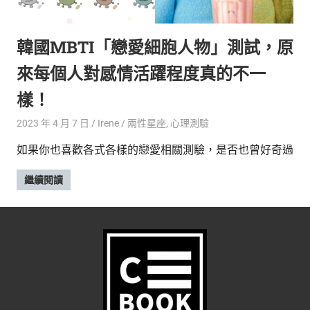
的
最
精
生
韓國MBTI「戀愛細胞人物」測試，原
采
豐
活
來每個人對感情活躍程度真的不一
富
的
態
樣！
時
尚
度
2023 年 4 月 7 日
Irene
兩性星座
,
心理測驗
潮
如果你也喜歡各式各樣的戀愛相關測驗，是否也曾好奇過
流、
生
繼續閱讀
活
旅
遊、
兩
性
星
座、
獵
奇