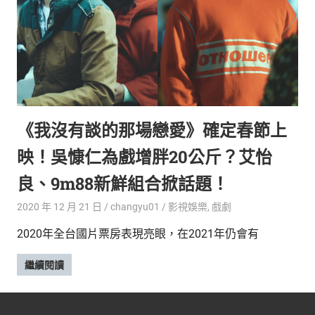
新
鮮
內
容，
讓
獨
一
無
《我沒有談的那場戀愛》確定春節上
二
的
映！吳慷仁為戲增胖20公斤？艾怡
你
和
良、9m88新鮮組合掀話題！
CBOOK
2020 年 12 月 21 日
changyu01
影視娛樂
,
戲劇
一
起
2020年全台國片票房表現亮眼，在2021年仍會有
找
到
繼續閱讀
專
屬
的