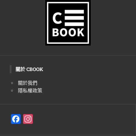
生
活
態
度。
關於 CBOOK
關於我們
隱私權政策
F
In
a
st