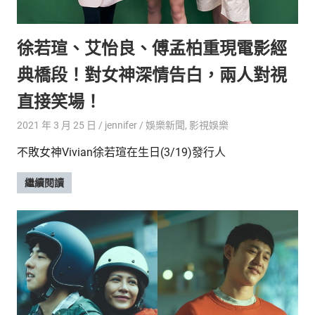
的
最
精
生
徐若瑄、艾怡良、傅孟柏重現電影經
采
豐
活
典橋段！對女神深情告白，兩人對視
富
的
態
直接笑場！
時
尚
度
2021 年 3 月 25 日
jennifer
娛樂新聞
,
影視娛樂
潮
不敗女神Vivian徐若瑄在生日(3/19)發行人
流、
生
繼續閱讀
活
旅
遊、
兩
性
星
座、
獵
奇