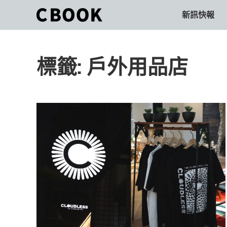
Skip
新訊快報
CBOOK
to
CBOOK-
content
「Your
和
Colorful
標籤:
戶外用品店
World.」
你
CBOOK
是
一
一
本
起
最
貼
活
近
你/
出
妳
生
自
活
的
己
雜
誌。
的
最