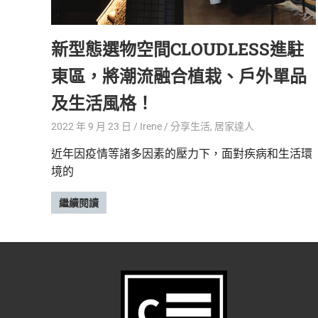
精
生
采
新型態選物空間CLOUDLESS進駐
豐
活
富
東區，將潮流融合植栽、戶外單品
的
態
時
及生活風格！
尚
度
潮
2022 年 9 月 23 日
Irene
分享生活
,
居家達人
流、
近年因疫情等諸多因素的壓力下，面對疾病和生活環
生
境的
活
旅
遊、
繼續閱讀
兩
性
星
座、
獵
奇
新