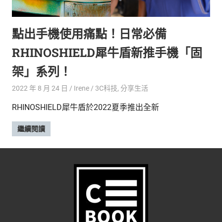
的
最
精
生
點出手機使用痛點！日常必備
采
豐
活
RHINOSHIELD犀牛盾新推手機「固
富
的
態
架」系列！
時
尚
度
2022 年 8 月 24 日
Irene
3C科技
,
分享生活
潮
RHINOSHIELD犀牛盾於2022夏季推出全新
流、
生
繼續閱讀
活
旅
遊、
兩
性
星
座、
獵
奇