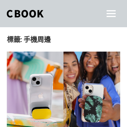
Skip
to
CBOOK
MENU
content
CBOOK-
「Your
和
Colorful
標籤:
手機周邊
World.」
你
CBOOK
是
一
一
本
起
最
貼
活
近
你/
出
妳
生
自
活
的
己
雜
誌。