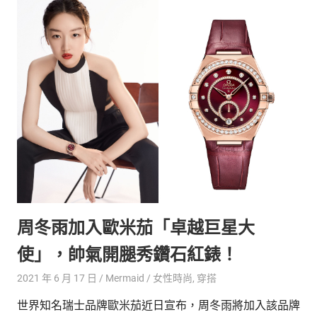
周冬雨加入歐米茄「卓越巨星大
使」，帥氣開腿秀鑽石紅錶！
2021 年 6 月 17 日
Mermaid
女性時尚
,
穿搭
世界知名瑞士品牌歐米茄近日宣布，周冬雨將加入該品牌