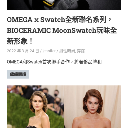
的
最
精
生
OMEGA x Swatch全新聯名系列，
采
豐
活
BIOCERAMIC MoonSwatch玩味全
富
的
態
新形象！
時
尚
度
2022 年 3 月 24 日
jennifer
男性時尚
,
穿搭
潮
OMEGA和Swatch首次聯手合作，將奢侈品牌和
流、
生
繼續閱讀
活
旅
遊、
兩
性
星
座、
獵
奇