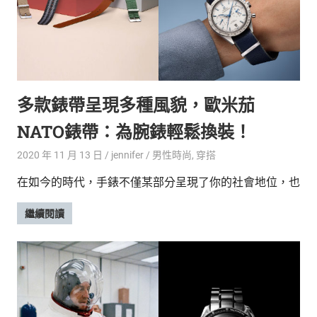
多款錶帶呈現多種風貌，歐米茄
NATO錶帶：為腕錶輕鬆換裝！
2020 年 11 月 13 日
jennifer
男性時尚
,
穿搭
在如今的時代，手錶不僅某部分呈現了你的社會地位，也
繼續閱讀