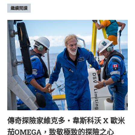
繼續閱讀
傳奇探險家維克多‧韋斯科沃 X 歐米
茄OMEGA，致敬極致的探險之心