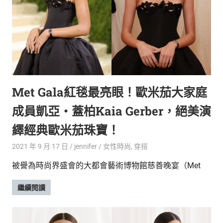
新
鮮
內
容，
讓
獨
一
無
Met Gala紅毯最亮眼！歐米茄大家庭
二
的
成員凱亞‧蓋柏Kaia Gerber，絕美演
你
和
繹經典歐米茄珠寶！
CBOOK
2021 年 9 月 17 日
jennifer
女性時尚
,
穿搭
一
起
被譽為時尚界盛會的大都會藝術博物館慈善晚宴（Met
找
到
繼續閱讀
專
屬
的