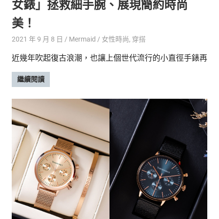
女錶」拯救細手腕、展現簡約時尚
美！
2021 年 9 月 8 日
Mermaid
女性時尚
,
穿搭
近幾年吹起復古浪潮，也讓上個世代流行的小直徑手錶再
繼續閱讀