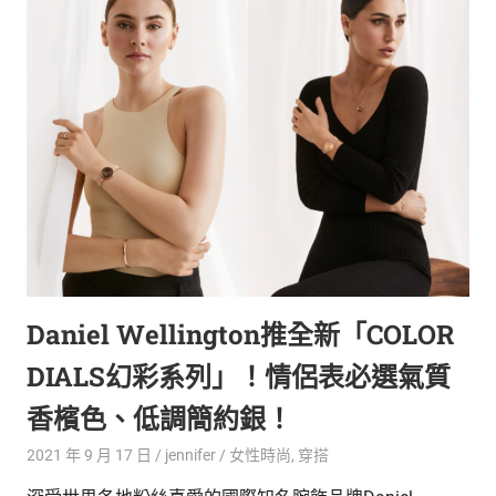
生
活
態
度。
Daniel Wellington推全新「COLOR
DIALS幻彩系列」！情侶表必選氣質
香檳色、低調簡約銀！
2021 年 9 月 17 日
jennifer
女性時尚
,
穿搭