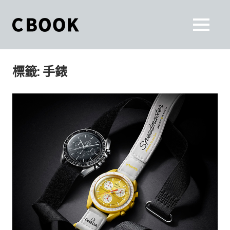
Skip
to
CBOOK
MENU
content
CBOOK-
「Your
和
Colorful
標籤:
手錶
World.」
你
CBOOK
是
一
一
本
起
最
貼
活
近
你/
出
妳
生
自
活
的
己
雜
誌。