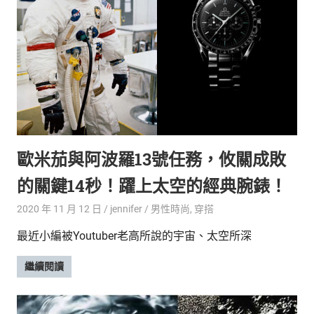
歐米茄與阿波羅13號任務，攸關成敗
的關鍵14秒！躍上太空的經典腕錶！
2020 年 11 月 12 日
jennifer
男性時尚
,
穿搭
最近小編被Youtuber老高所說的宇宙、太空所深
繼續閱讀