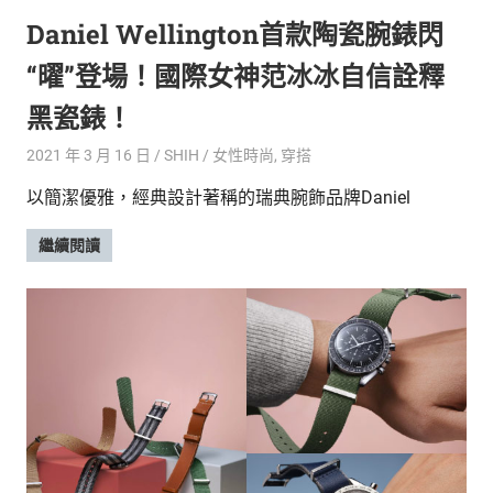
Daniel Wellington首款陶瓷腕錶閃
“曜”登場！國際女神范冰冰自信詮釋
黑瓷錶！
2021 年 3 月 16 日
SHIH
女性時尚
,
穿搭
以簡潔優雅，經典設計著稱的瑞典腕飾品牌Daniel
繼續閱讀