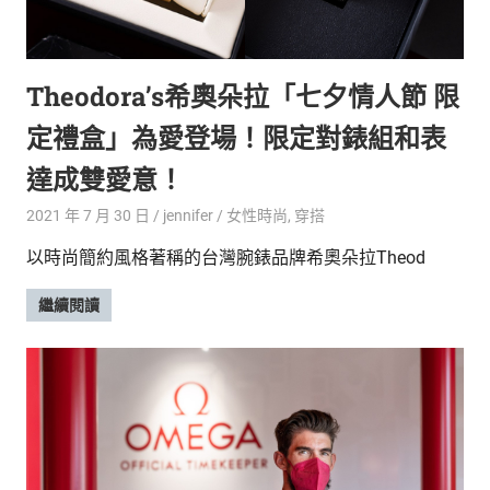
Theodora’s希奧朵拉「七夕情人節 限
定禮盒」為愛登場！限定對錶組和表
達成雙愛意！
2021 年 7 月 30 日
jennifer
女性時尚
,
穿搭
以時尚簡約風格著稱的台灣腕錶品牌希奧朵拉Theod
繼續閱讀