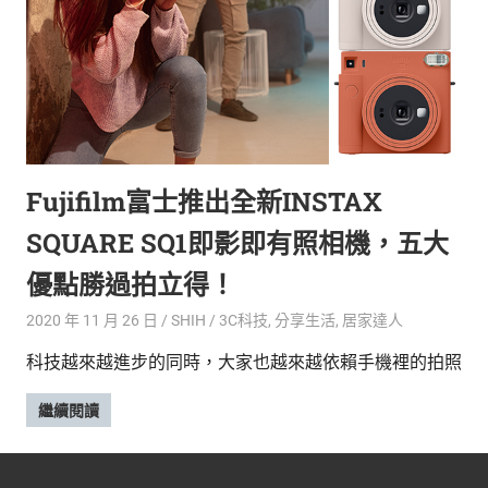
新
鮮
內
容，
讓
獨
一
無
Fujifilm富士推出全新INSTAX
二
的
SQUARE SQ1即影即有照相機，五大
你
和
優點勝過拍立得！
CBOOK
2020 年 11 月 26 日
SHIH
3C科技
,
分享生活
,
居家達人
一
起
科技越來越進步的同時，大家也越來越依賴手機裡的拍照
找
到
繼續閱讀
專
屬
的