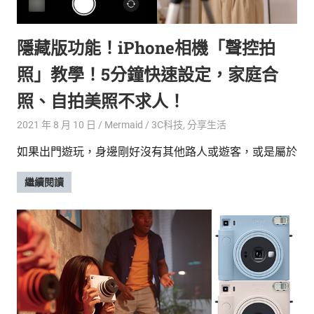
的
最
精
生
隱藏版功能！iPhone相機「聲控拍
采
豐
活
照」教學！5分鐘快速設定，家庭合
富
的
態
照、自拍美照不求人！
時
尚
度
2021 年 8 月 10 日
Mermaid
3C科技
,
分享生活
潮
如果出門遊玩，身邊剛好沒有其他路人或遊客，或是屬於
流、
生
繼續閱讀
活
旅
遊、
兩
性
星
座、
獵
奇