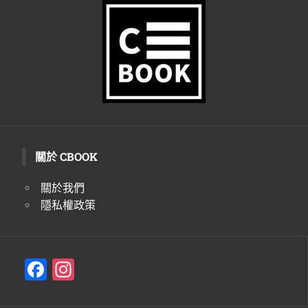
生
活
態
度。
關於 CBOOK
關於我們
隱私權政策
F
In
a
st