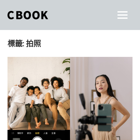
Skip
to
CBOOK
MENU
content
CBOOK-
「Your
和
Colorful
標籤:
拍照
World.」
你
CBOOK
是
一
一
本
起
最
貼
活
近
你/
出
妳
生
自
活
的
己
雜
誌。