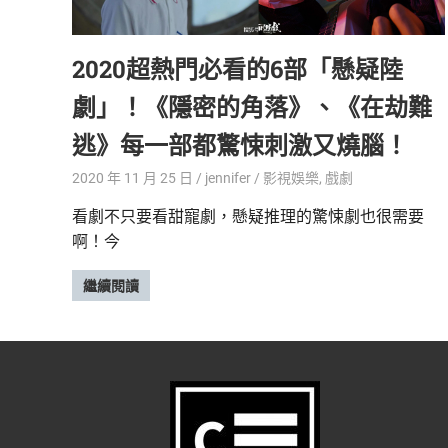
精
生
采
2020超熱門必看的6部「懸疑陸
豐
活
富
劇」！《隱密的角落》、《在劫難
的
態
時
逃》每一部都驚悚刺激又燒腦！
尚
度
潮
2020 年 11 月 25 日
jennifer
影視娛樂
,
戲劇
流、
看劇不只要看甜寵劇，懸疑推理的驚悚劇也很需要
生
啊！今
活
旅
遊、
繼續閱讀
兩
性
星
座、
獵
奇
新