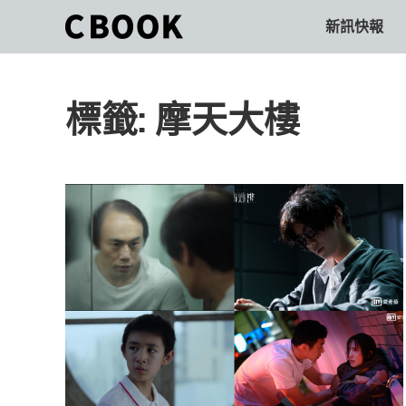
Skip
新訊快報
CBOOK
to
CBOOK-
content
「Your
和
Colorful
標籤:
摩天大樓
World.」
你
CBOOK
是
一
一
本
起
最
貼
活
近
你/
出
妳
生
自
活
的
己
雜
誌。
的
最