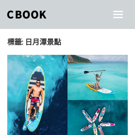
Skip
to
CBOOK
MENU
content
CBOOK-
「Your
和
Colorful
標籤:
日月潭景點
World.」
你
CBOOK
是
一
一
本
起
最
貼
活
近
你/
出
妳
生
自
活
的
己
雜
誌。