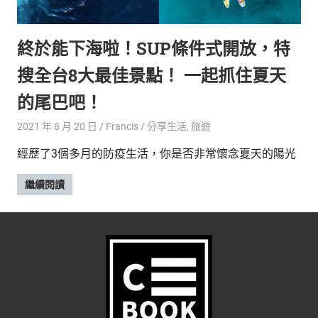
的
最
精
生
終於能下海啦！SUP條件式開放，特
采
豐
活
搜全台8大最佳景點！ 一起抓住夏天
富
的
態
的尾巴吧！
時
尚
度
2021 年 8 月 20 日
Francis
分享生活
,
旅遊
潮
經歷了3個多月的防疫生活，你是否非常懷念夏天的陽光
流、
生
繼續閱讀
活
旅
遊、
兩
性
星
座、
獵
奇