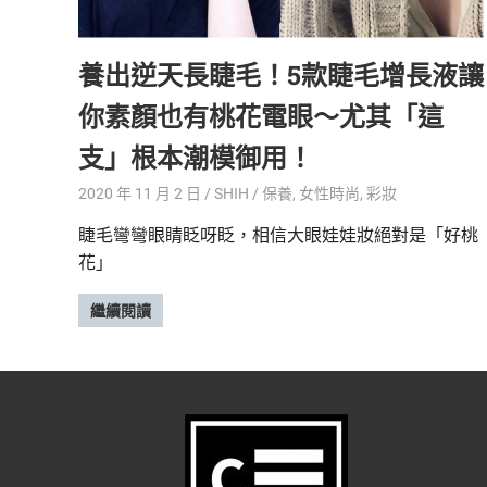
精
生
采
養出逆天長睫毛！5款睫毛增長液讓
豐
活
富
你素顏也有桃花電眼～尤其「這
的
態
時
支」根本潮模御用！
尚
度
潮
2020 年 11 月 2 日
SHIH
保養
,
女性時尚
,
彩妝
流、
睫毛彎彎眼睛眨呀眨，相信大眼娃娃妝絕對是「好桃
生
花」
活
旅
遊、
繼續閱讀
兩
性
星
座、
獵
奇
新