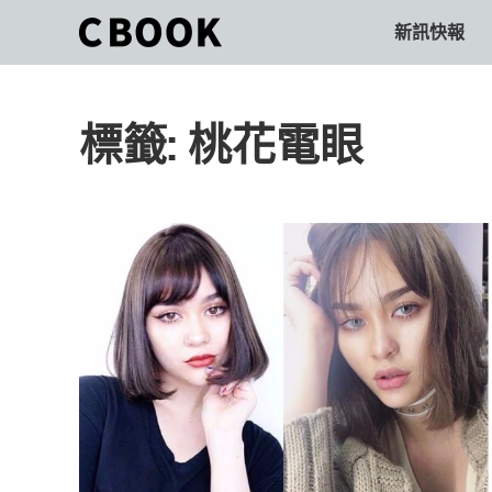
Skip
新訊快報
CBOOK
to
CBOOK-
content
「Your
和
Colorful
標籤:
桃花電眼
World.」
你
CBOOK
是
一
一
本
起
最
貼
活
近
你/
出
妳
生
自
活
的
己
雜
誌。
的
最