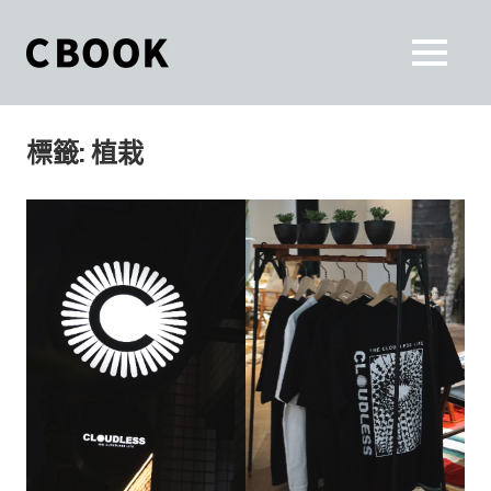
Skip
to
CBOOK
MENU
content
CBOOK-
「Your
和
Colorful
標籤:
植栽
World.」
你
CBOOK
是
一
一
本
起
最
貼
活
近
你/
出
妳
生
自
活
的
己
雜
誌。