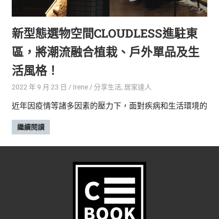
的
最
精
生
新型態選物空間CLOUDLESS進駐東
采
豐
活
區，將潮流融合植栽、戶外單品及生
富
的
態
活風格！
時
尚
度
2022 年 9 月 23 日
Irene
分享生活
,
居家達人
潮
近年因疫情等諸多因素的壓力下，面對疾病和生活環境的
流、
生
繼續閱讀
活
旅
遊、
兩
性
星
座、
獵
奇