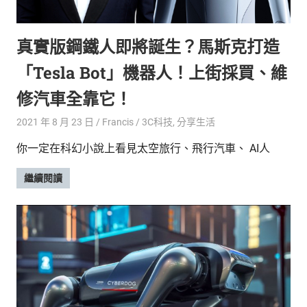
的
最
精
生
真實版鋼鐵人即將誕生？馬斯克打造
采
豐
活
「Tesla Bot」機器人！上街採買、維
富
的
態
修汽車全靠它！
時
尚
度
2021 年 8 月 23 日
Francis
3C科技
,
分享生活
潮
你一定在科幻小說上看見太空旅行、飛行汽車、 AI人
流、
生
繼續閱讀
活
旅
遊、
兩
性
星
座、
獵
奇