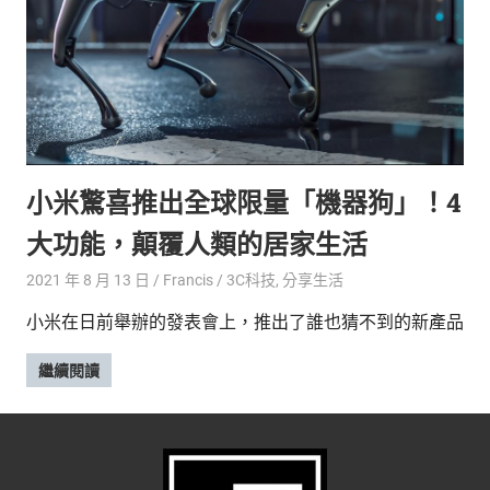
新
鮮
內
容，
讓
獨
一
無
小米驚喜推出全球限量「機器狗」！4
二
的
大功能，顛覆人類的居家生活
你
和
2021 年 8 月 13 日
Francis
3C科技
,
分享生活
CBOOK
小米在日前舉辦的發表會上，推出了誰也猜不到的新產品
一
起
繼續閱讀
找
到
專
屬
的