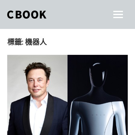
Skip
to
CBOOK
MENU
content
CBOOK-
「Your
和
Colorful
標籤:
機器人
World.」
你
CBOOK
是
一
一
本
起
最
貼
活
近
你/
出
妳
生
自
活
的
己
雜
誌。