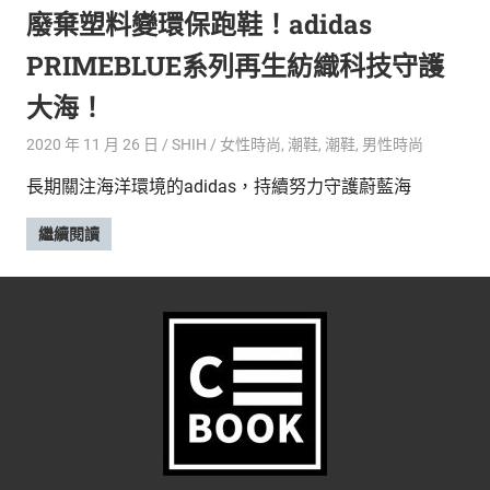
的
廢棄塑料變環保跑鞋！adidas
最
精
生
PRIMEBLUE系列再生紡織科技守護
采
豐
活
大海！
富
的
態
2020 年 11 月 26 日
SHIH
女性時尚
,
潮鞋
,
潮鞋
,
男性時尚
時
長期關注海洋環境的adidas，持續努力守護蔚藍海
尚
度
潮
繼續閱讀
流、
生
活
旅
遊、
兩
性
星
座、
獵
奇