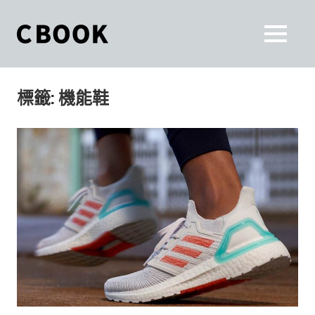
Skip
to
CBOOK
MENU
content
CBOOK-
「Your
和
Colorful
標籤:
機能鞋
World.」
你
CBOOK
是
一
一
本
起
最
貼
活
近
你/
出
妳
生
自
活
的
己
雜
誌。