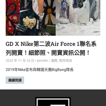
新
鮮
內
容，
讓
獨
一
無
GD X Nike第二波Air Force 1聯名系
二
的
列開賣！細節照、開賣資訊公開！
你
和
2020 年 11 月 26 日
jennifer
潮鞋
,
男性時尚
CBOOK
2019年Nike宣布與韓國天團BigBang隊長
一
起
繼續閱讀
找
到
專
屬
的