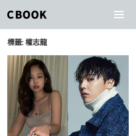
Skip
to
CBOOK
MENU
content
CBOOK-
「Your
和
Colorful
標籤:
權志龍
World.」
你
CBOOK
是
一
一
本
起
最
貼
活
近
你/
出
妳
生
自
活
的
己
雜
誌。