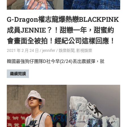
的
最
精
生
G-Dragon權志龍爆熱戀BLACKPINK
采
豐
活
成員JENNIE？！甜戀一年，甜蜜約
富
的
態
會畫面全被拍！經紀公司這樣回應！
時
尚
度
2021 年 2 月 24 日
jennifer
娛樂新聞
,
影視娛樂
潮
韓國最強狗仔團隊D社今早(2/24)丟出震撼彈，就
流、
生
繼續閱讀
活
旅
遊、
兩
性
星
座、
獵
奇