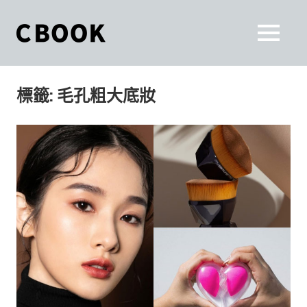
Skip
to
CBOOK
MENU
content
CBOOK-
「Your
和
Colorful
標籤:
毛孔粗大底妝
World.」
你
CBOOK
是
一
一
本
起
最
貼
活
近
你/
出
妳
生
自
活
的
己
雜
誌。