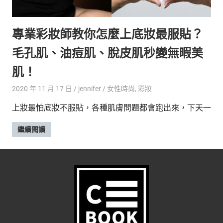
的
最
精
生
專業彩妝師教你怎麼上底妝最服貼？
采
豐
活
毛孔肌、油痘肌、脫皮肌秒變無暇美
富
的
態
肌！
時
尚
度
2020 年 11 月 17 日
jennifer
女性時尚
,
彩妝
潮
上妝最怕底妝不服貼，各種肌膚問題都會跑出來，下天一
流、
生
繼續閱讀
活
旅
遊、
兩
性
星
座、
獵
奇