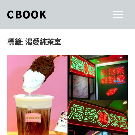
Skip
to
CBOOK
MENU
content
CBOOK-
「Your
和
Colorful
標籤:
渴愛純茶室
World.」
你
CBOOK
是
一
一
本
起
最
貼
活
近
你/
出
妳
生
自
活
的
己
雜
誌。