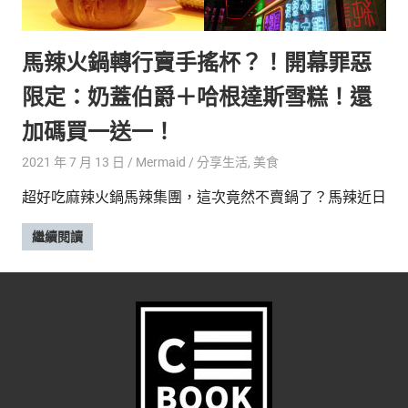
的
最
精
生
馬辣火鍋轉行賣手搖杯？！開幕罪惡
采
豐
活
限定：奶蓋伯爵＋哈根達斯雪糕！還
富
的
態
加碼買一送一！
時
尚
度
2021 年 7 月 13 日
Mermaid
分享生活
,
美食
潮
超好吃麻辣火鍋馬辣集團，這次竟然不賣鍋了？馬辣近日
流、
生
繼續閱讀
活
旅
遊、
兩
性
星
座、
獵
奇