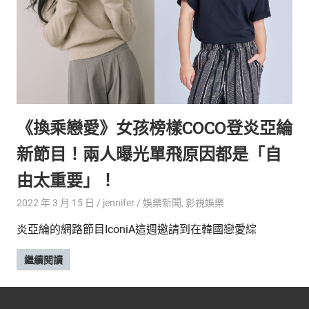
新
鮮
內
容，
讓
獨
一
無
《換乘戀愛》女孩榜樣COCO登炎亞綸
二
的
新節目！兩人曝光單飛原因都是「自
你
和
由太重要」！
CBOOK
2022 年 3 月 15 日
jennifer
娛樂新聞
,
影視娛樂
一
起
炎亞綸的網路節目IconiA這週邀請到在韓國戀愛綜
找
到
繼續閱讀
專
屬
的