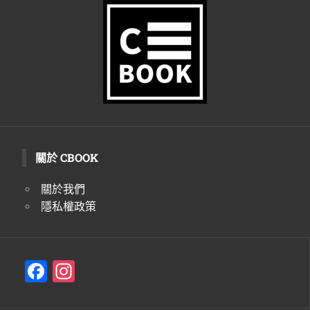
生
活
態
度。
關於 CBOOK
關於我們
隱私權政策
F
In
a
st