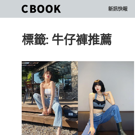
Skip
新訊快報
CBOOK
to
CBOOK-
content
「Your
和
Colorful
標籤:
牛仔褲推薦
World.」
你
CBOOK
是
一
一
本
起
最
貼
活
近
你/
出
妳
生
自
活
的
己
雜
誌。
的
最