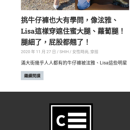
精
生
采
挑牛仔褲也大有學問，像泫雅、
豐
活
富
Lisa這樣穿遮住蜜大腿、蘿蔔腿！
的
態
時
腿細了，屁股都翹了！
尚
度
潮
2020 年 11 月 27 日
SHIH
女性時尚
,
穿搭
流、
滿大街幾乎人人都有的牛仔褲被泫雅、Lisa這些明星
生
活
繼續閱讀
旅
遊、
兩
性
星
座、
獵
奇
新