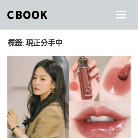
Skip
to
CBOOK
MENU
content
CBOOK-
「Your
和
Colorful
標籤:
現正分手中
World.」
你
CBOOK
是
一
一
本
起
最
貼
活
近
你/
出
妳
生
自
活
的
己
雜
誌。