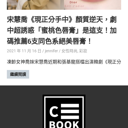
的
最
精
生
宋慧喬《現正分手中》顏質逆天，劇
采
豐
活
中超誘惑「蜜桃色唇膏」是這支！加
富
的
態
碼推薦6支同色系絕美唇膏！
時
尚
度
2021 年 11 月 16 日
jennifer
女性時尚
,
彩妝
潮
凍齡女神喬妹宋慧喬近期和張基龍搭檔出演韓劇《現正分
流、
生
繼續閱讀
活
旅
遊、
兩
性
星
座、
獵
奇