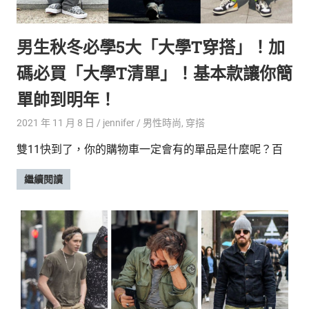
的
最
精
生
男生秋冬必學5大「大學T穿搭」！加
采
豐
活
碼必買「大學T清單」！基本款讓你簡
富
的
態
單帥到明年！
時
尚
度
2021 年 11 月 8 日
jennifer
男性時尚
,
穿搭
潮
雙11快到了，你的購物車一定會有的單品是什麼呢？百
流、
生
繼續閱讀
活
旅
遊、
兩
性
星
座、
獵
奇