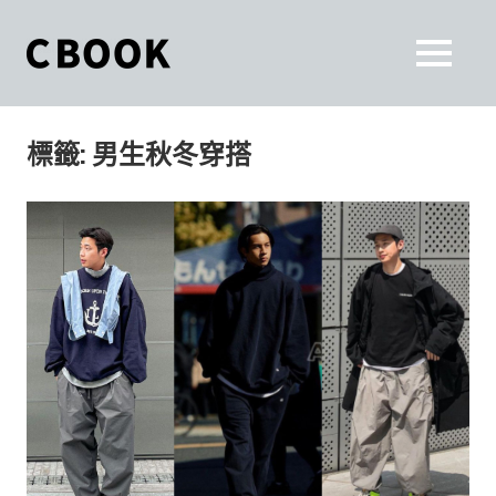
Skip
to
CBOOK
MENU
content
CBOOK-
「Your
和
Colorful
標籤:
男生秋冬穿搭
World.」
你
CBOOK
是
一
一
本
起
最
貼
活
近
你/
出
妳
生
自
活
的
己
雜
誌。