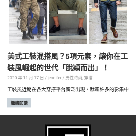
新
鮮
內
容，
讓
獨
一
無
美式工裝混搭風？5項元素，讓你在工
二
的
裝風崛起的世代「脫穎而出」！
你
和
2020 年 11 月 17 日
jennifer
男性時尚
,
穿搭
CBOOK
工裝風近期在各大穿搭平台廣泛出現，就連許多的影集中
一
起
繼續閱讀
找
到
專
屬
的