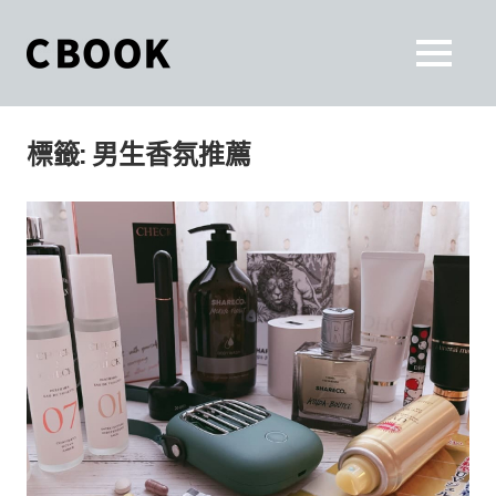
Skip
to
CBOOK
MENU
content
CBOOK-
「Your
和
Colorful
標籤:
男生香氛推薦
World.」
你
CBOOK
是
一
一
本
起
最
貼
活
近
你/
出
妳
生
自
活
的
己
雜
誌。