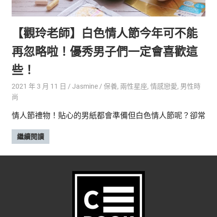
的
最
精
生
【觀玲老師】白色情人節今年可不能
采
豐
活
再忽略啦！優秀男子們一定會喜歡這
富
的
態
些！
時
尚
度
2021 年 3 月 11 日
Jasmine
保養
,
兩性星座
,
情感戀愛
,
男性時
潮
尚
流、
情人節禮物！貼心的男紙都會準備但白色情人節呢？卻常
生
活
繼續閱讀
旅
遊、
兩
性
星
座、
獵
奇