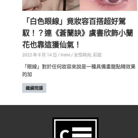
精
生
采
「白色眼線」竟妝容百搭超好駕
豐
活
富
馭！？連《蒼蘭訣》虞書欣飾小蘭
的
態
時
花也靠這獲仙氣！
尚
度
潮
2022 年 9 月 14 日
Irene
女性時尚
,
彩妝
流、
「眼線」對於任何妝容來說是一種具備畫龍點睛效果
生
的加
活
旅
遊、
繼續閱讀
兩
性
星
座、
獵
奇
新