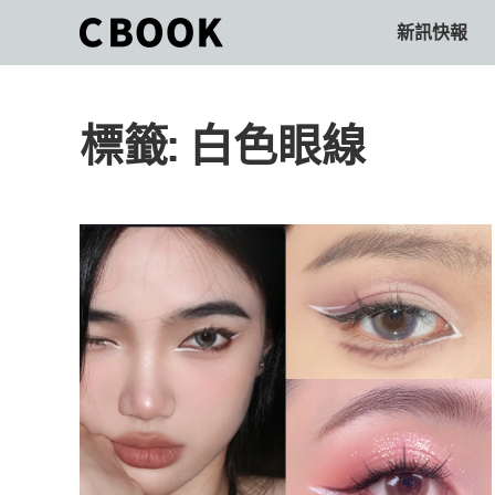
Skip
新訊快報
CBOOK
to
CBOOK-
content
「Your
和
Colorful
標籤:
白色眼線
World.」
你
CBOOK
是
一
一
本
起
最
貼
活
近
你/
出
妳
生
自
活
的
己
雜
誌。
的
最