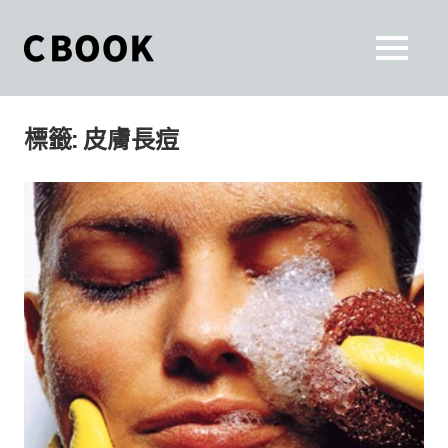
Skip
to
CBOOK
MENU
content
CBOOK-
「Your
和
Colorful
標籤:
皮膚長痘
World.」
你
CBOOK
是
一
一
本
起
最
貼
活
近
你/
出
妳
生
自
活
的
己
雜
誌。