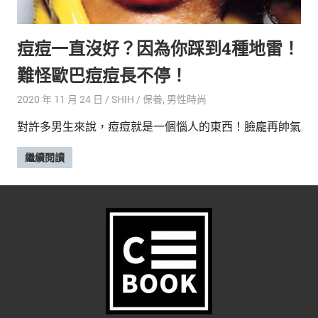
的
最
精
生
痘痘一直沒好？因為你踩到4種地雷！
采
豐
活
難怪歐巴痘痘長不停！
富
的
態
2020 年 11 月 24 日
SHIH
保養
,
男性時尚
時
尚
度
對許多男生來說，痘痘就是一個惱人的東西！臉龐再帥氣
潮
流、
繼續閱讀
生
活
旅
遊、
兩
性
星
座、
獵
奇