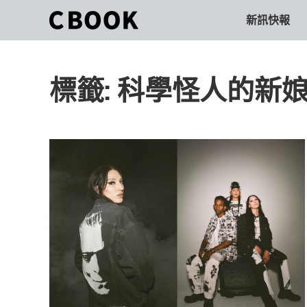
Skip
新訊快報
CBOOK
to
CBOOK-
content
「Your
和
Colorful
標籤:
科學怪人的新娘The 
World.」
你
CBOOK
是
一
一
本
起
最
貼
活
近
你/
出
妳
生
自
活
的
己
雜
誌。
的
最