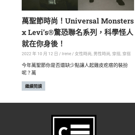
精
生
采
萬聖節時尚！Universal Monsters
豐
活
富
x Levi’s®驚恐聯名系列，科學怪人
的
態
時
就在你身後！
尚
度
潮
2022 年 10 月 12 日
Irene
女性時尚
,
男性時尚
,
穿搭
,
穿搭
流、
今年萬聖節你是否還缺少點讓人起雞皮疙瘩的裝扮
生
呢？萬
活
旅
遊、
繼續閱讀
兩
性
星
座、
獵
奇
新