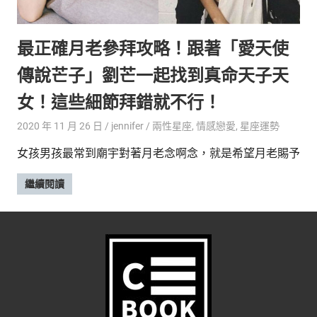
的
最
精
生
最正確月老參拜攻略！跟著「愛天使
采
豐
活
傳說芒子」劉芒一起找到真命天子天
富
的
態
女！這些細節拜錯就不行！
時
尚
度
2020 年 11 月 26 日
jennifer
兩性星座
,
情感戀愛
,
星座運勢
潮
女孩男孩最常到廟宇對著月老念啊念，就是希望月老賜予
流、
生
繼續閱讀
活
旅
遊、
兩
性
星
座、
獵
奇