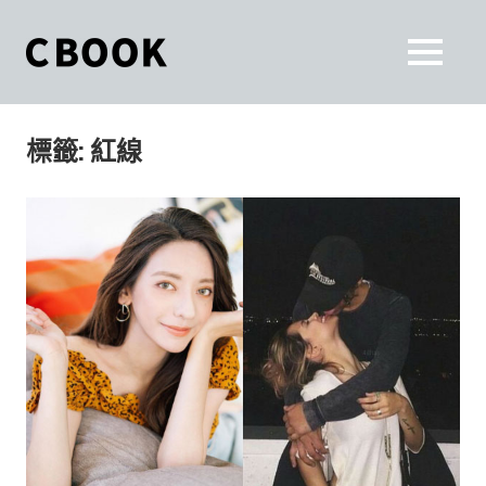
Skip
to
CBOOK
MENU
content
CBOOK-
「Your
和
Colorful
標籤:
紅線
World.」
你
CBOOK
是
一
一
本
起
最
貼
活
近
你/
出
妳
生
自
活
的
己
雜
誌。