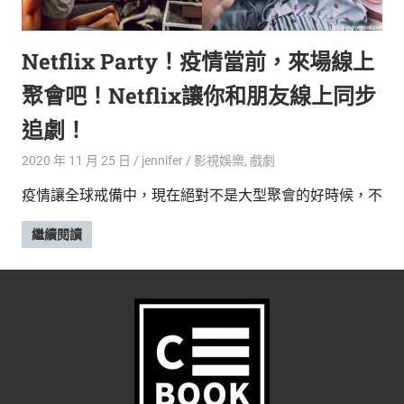
的
最
精
生
Netflix Party！疫情當前，來場線上
采
豐
活
聚會吧！Netflix讓你和朋友線上同步
富
的
態
追劇！
時
尚
度
2020 年 11 月 25 日
jennifer
影視娛樂
,
戲劇
潮
疫情讓全球戒備中，現在絕對不是大型聚會的好時候，不
流、
生
繼續閱讀
活
旅
遊、
兩
性
星
座、
獵
奇