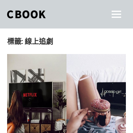
Skip
to
CBOOK
MENU
content
CBOOK-
「Your
和
Colorful
標籤:
線上追劇
World.」
你
CBOOK
是
一
一
本
起
最
貼
活
近
你/
出
妳
生
自
活
的
己
雜
誌。