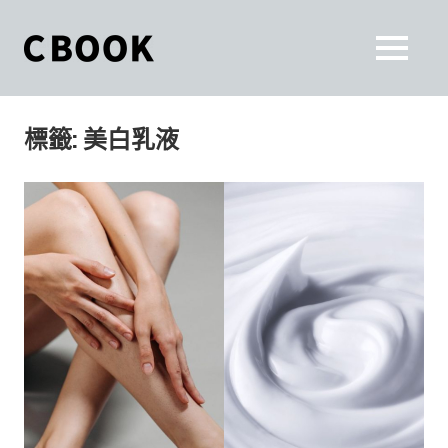
Skip
to
CBOOK
MENU
content
CBOOK-
「Your
和
Colorful
標籤:
美白乳液
World.」
你
CBOOK
是
一
一
本
起
最
貼
活
近
你/
出
妳
生
自
活
的
己
雜
誌。